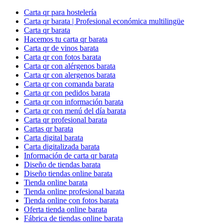
Carta qr para hostelería
Carta qr barata | Profesional económica multilingüe
Carta qr barata
Hacemos tu carta qr barata
Carta qr de vinos barata
Carta qr con fotos barata
Carta qr con alérgenos barata
Carta qr con alergenos barata
Carta qr con comanda barata
Carta qr con pedidos barata
Carta qr con información barata
Carta qr con menú del día barata
Carta qr profesional barata
Cartas qr barata
Carta digital barata
Carta digitalizada barata
Información de carta qr barata
Diseño de tiendas barata
Diseño tiendas online barata
Tienda online barata
Tienda online profesional barata
Tienda online con fotos barata
Oferta tienda online barata
Fábrica de tiendas online barata